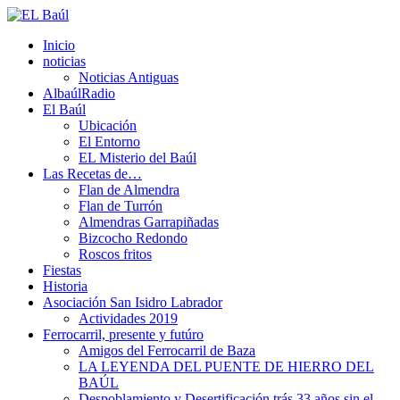
Inicio
noticias
Noticias Antiguas
AlbaúlRadio
El Baúl
Ubicación
El Entorno
EL Misterio del Baúl
Las Recetas de…
Flan de Almendra
Flan de Turrón
Almendras Garrapiñadas
Bizcocho Redondo
Roscos fritos
Fiestas
Historia
Asociación San Isidro Labrador
Actividades 2019
Ferrocarril, presente y futúro
Amigos del Ferrocarril de Baza
LA LEYENDA DEL PUENTE DE HIERRO DEL
BAÚL
Despoblamiento y Desertificación trás 33 años sin el