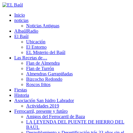
Inicio
noticias
Noticias Antiguas
AlbaúlRadio
El Baúl
Ubicación
El Entorno
EL Misterio del Baúl
Las Recetas de…
Flan de Almendra
Flan de Turrón
Almendras Garrapiñadas
Bizcocho Redondo
Roscos fritos
Fiestas
Historia
Asociación San Isidro Labrador
Actividades 2019
Ferrocarril, presente y futúro
Amigos del Ferrocarril de Baza
LA LEYENDA DEL PUENTE DE HIERRO DEL
BAÚL
Despoblamiento y Desertificación trás 33 años sin el