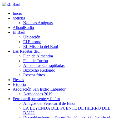
Inicio
noticias
Noticias Antiguas
AlbaúlRadio
El Baúl
Ubicación
El Entorno
EL Misterio del Baúl
Las Recetas de…
Flan de Almendra
Flan de Turrón
Almendras Garrapiñadas
Bizcocho Redondo
Roscos fritos
Fiestas
Historia
Asociación San Isidro Labrador
Actividades 2019
Ferrocarril, presente y futúro
Amigos del Ferrocarril de Baza
LA LEYENDA DEL PUENTE DE HIERRO DEL
BAÚL
Despoblamiento y Desertificación trás 33 años sin el