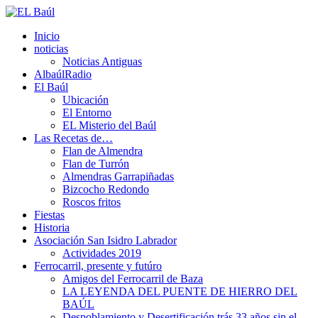
Inicio
noticias
Noticias Antiguas
AlbaúlRadio
El Baúl
Ubicación
El Entorno
EL Misterio del Baúl
Las Recetas de…
Flan de Almendra
Flan de Turrón
Almendras Garrapiñadas
Bizcocho Redondo
Roscos fritos
Fiestas
Historia
Asociación San Isidro Labrador
Actividades 2019
Ferrocarril, presente y futúro
Amigos del Ferrocarril de Baza
LA LEYENDA DEL PUENTE DE HIERRO DEL
BAÚL
Despoblamiento y Desertificación trás 33 años sin el