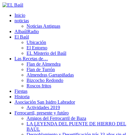
Inicio
noticias
Noticias Antiguas
AlbaúlRadio
El Baúl
Ubicación
El Entorno
EL Misterio del Baúl
Las Recetas de…
Flan de Almendra
Flan de Turrón
Almendras Garrapiñadas
Bizcocho Redondo
Roscos fritos
Fiestas
Historia
Asociación San Isidro Labrador
Actividades 2019
Ferrocarril, presente y futúro
Amigos del Ferrocarril de Baza
LA LEYENDA DEL PUENTE DE HIERRO DEL
BAÚL
Despoblamiento y Desertificación trás 33 años sin el