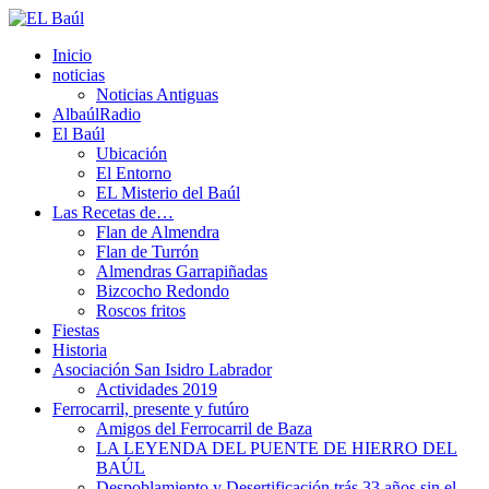
Inicio
noticias
Noticias Antiguas
AlbaúlRadio
El Baúl
Ubicación
El Entorno
EL Misterio del Baúl
Las Recetas de…
Flan de Almendra
Flan de Turrón
Almendras Garrapiñadas
Bizcocho Redondo
Roscos fritos
Fiestas
Historia
Asociación San Isidro Labrador
Actividades 2019
Ferrocarril, presente y futúro
Amigos del Ferrocarril de Baza
LA LEYENDA DEL PUENTE DE HIERRO DEL
BAÚL
Despoblamiento y Desertificación trás 33 años sin el