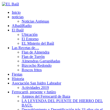
Inicio
noticias
Noticias Antiguas
AlbaúlRadio
El Baúl
Ubicación
El Entorno
EL Misterio del Baúl
Las Recetas de…
Flan de Almendra
Flan de Turrón
Almendras Garrapiñadas
Bizcocho Redondo
Roscos fritos
Fiestas
Historia
Asociación San Isidro Labrador
Actividades 2019
Ferrocarril, presente y futúro
Amigos del Ferrocarril de Baza
LA LEYENDA DEL PUENTE DE HIERRO DEL
BAÚL
Despoblamiento y Desertificación trás 33 años sin el