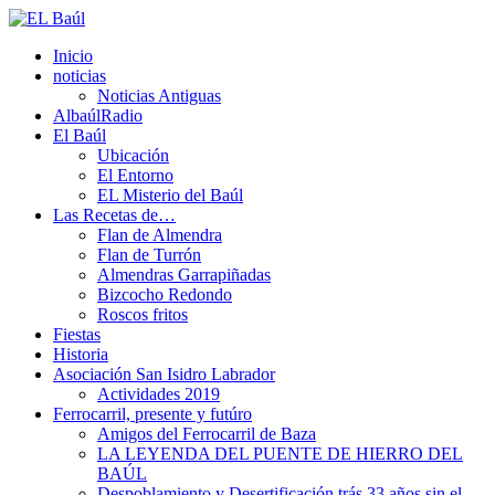
Inicio
noticias
Noticias Antiguas
AlbaúlRadio
El Baúl
Ubicación
El Entorno
EL Misterio del Baúl
Las Recetas de…
Flan de Almendra
Flan de Turrón
Almendras Garrapiñadas
Bizcocho Redondo
Roscos fritos
Fiestas
Historia
Asociación San Isidro Labrador
Actividades 2019
Ferrocarril, presente y futúro
Amigos del Ferrocarril de Baza
LA LEYENDA DEL PUENTE DE HIERRO DEL
BAÚL
Despoblamiento y Desertificación trás 33 años sin el