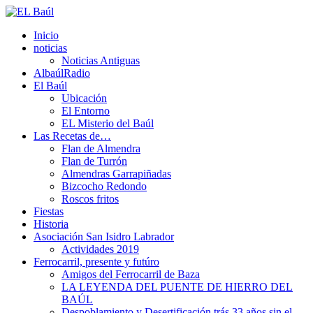
Inicio
noticias
Noticias Antiguas
AlbaúlRadio
El Baúl
Ubicación
El Entorno
EL Misterio del Baúl
Las Recetas de…
Flan de Almendra
Flan de Turrón
Almendras Garrapiñadas
Bizcocho Redondo
Roscos fritos
Fiestas
Historia
Asociación San Isidro Labrador
Actividades 2019
Ferrocarril, presente y futúro
Amigos del Ferrocarril de Baza
LA LEYENDA DEL PUENTE DE HIERRO DEL
BAÚL
Despoblamiento y Desertificación trás 33 años sin el