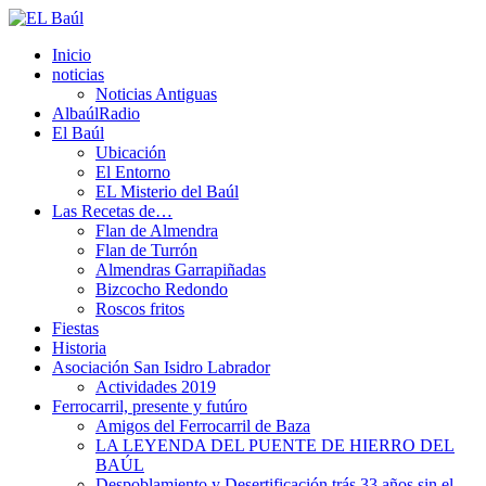
Inicio
noticias
Noticias Antiguas
AlbaúlRadio
El Baúl
Ubicación
El Entorno
EL Misterio del Baúl
Las Recetas de…
Flan de Almendra
Flan de Turrón
Almendras Garrapiñadas
Bizcocho Redondo
Roscos fritos
Fiestas
Historia
Asociación San Isidro Labrador
Actividades 2019
Ferrocarril, presente y futúro
Amigos del Ferrocarril de Baza
LA LEYENDA DEL PUENTE DE HIERRO DEL
BAÚL
Despoblamiento y Desertificación trás 33 años sin el