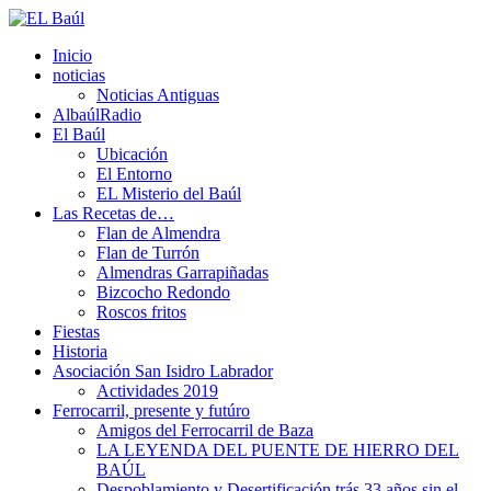
Inicio
noticias
Noticias Antiguas
AlbaúlRadio
El Baúl
Ubicación
El Entorno
EL Misterio del Baúl
Las Recetas de…
Flan de Almendra
Flan de Turrón
Almendras Garrapiñadas
Bizcocho Redondo
Roscos fritos
Fiestas
Historia
Asociación San Isidro Labrador
Actividades 2019
Ferrocarril, presente y futúro
Amigos del Ferrocarril de Baza
LA LEYENDA DEL PUENTE DE HIERRO DEL
BAÚL
Despoblamiento y Desertificación trás 33 años sin el