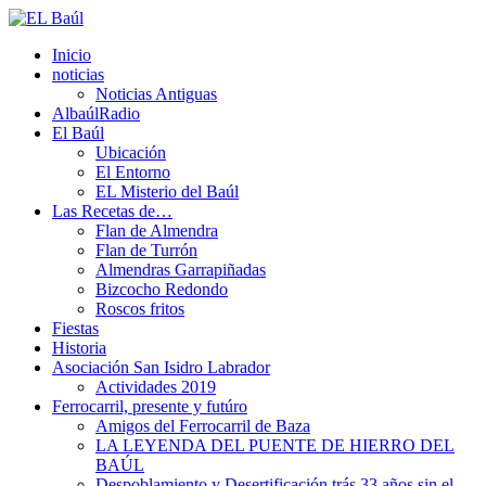
Inicio
noticias
Noticias Antiguas
AlbaúlRadio
El Baúl
Ubicación
El Entorno
EL Misterio del Baúl
Las Recetas de…
Flan de Almendra
Flan de Turrón
Almendras Garrapiñadas
Bizcocho Redondo
Roscos fritos
Fiestas
Historia
Asociación San Isidro Labrador
Actividades 2019
Ferrocarril, presente y futúro
Amigos del Ferrocarril de Baza
LA LEYENDA DEL PUENTE DE HIERRO DEL
BAÚL
Despoblamiento y Desertificación trás 33 años sin el