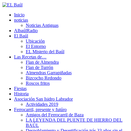
Inicio
noticias
Noticias Antiguas
AlbaúlRadio
El Baúl
Ubicación
El Entorno
EL Misterio del Baúl
Las Recetas de…
Flan de Almendra
Flan de Turrón
Almendras Garrapiñadas
Bizcocho Redondo
Roscos fritos
Fiestas
Historia
Asociación San Isidro Labrador
Actividades 2019
Ferrocarril, presente y futúro
Amigos del Ferrocarril de Baza
LA LEYENDA DEL PUENTE DE HIERRO DEL
BAÚL
Despoblamiento y Desertificación trás 33 años sin el