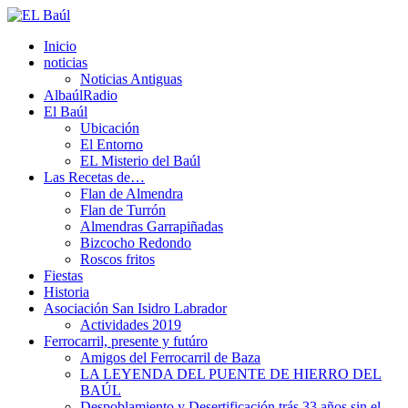
Inicio
noticias
Noticias Antiguas
AlbaúlRadio
El Baúl
Ubicación
El Entorno
EL Misterio del Baúl
Las Recetas de…
Flan de Almendra
Flan de Turrón
Almendras Garrapiñadas
Bizcocho Redondo
Roscos fritos
Fiestas
Historia
Asociación San Isidro Labrador
Actividades 2019
Ferrocarril, presente y futúro
Amigos del Ferrocarril de Baza
LA LEYENDA DEL PUENTE DE HIERRO DEL
BAÚL
Despoblamiento y Desertificación trás 33 años sin el