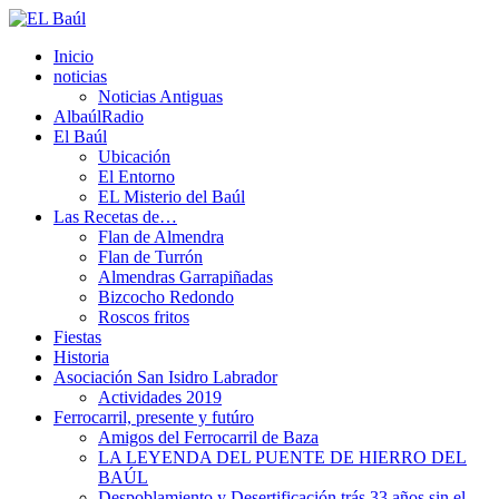
Inicio
noticias
Noticias Antiguas
AlbaúlRadio
El Baúl
Ubicación
El Entorno
EL Misterio del Baúl
Las Recetas de…
Flan de Almendra
Flan de Turrón
Almendras Garrapiñadas
Bizcocho Redondo
Roscos fritos
Fiestas
Historia
Asociación San Isidro Labrador
Actividades 2019
Ferrocarril, presente y futúro
Amigos del Ferrocarril de Baza
LA LEYENDA DEL PUENTE DE HIERRO DEL
BAÚL
Despoblamiento y Desertificación trás 33 años sin el